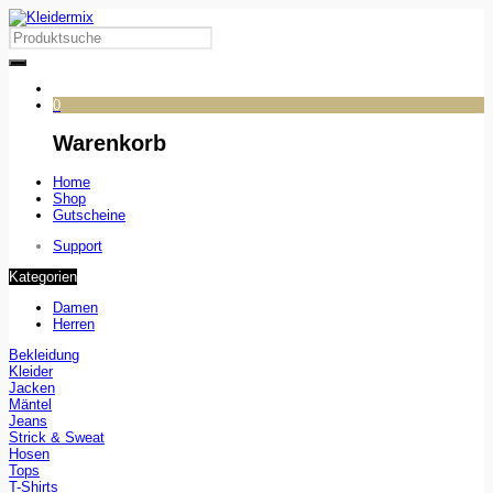
0
Warenkorb
Home
Shop
Gutscheine
Support
Kategorien
Damen
Herren
Bekleidung
Kleider
Jacken
Mäntel
Jeans
Strick & Sweat
Hosen
Tops
T-Shirts