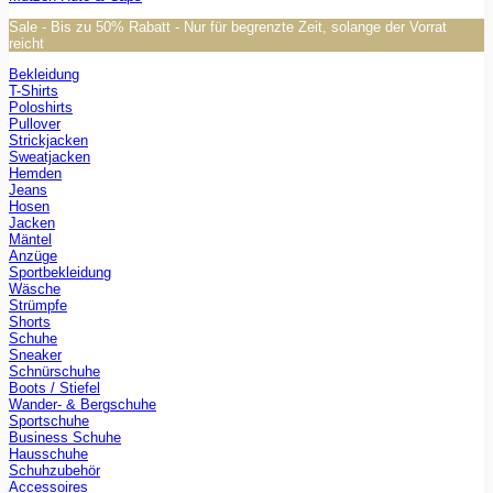
Sale - Bis zu 50% Rabatt - Nur für begrenzte Zeit, solange der Vorrat
reicht
Bekleidung
T-Shirts
Poloshirts
Pullover
Strickjacken
Sweatjacken
Hemden
Jeans
Hosen
Jacken
Mäntel
Anzüge
Sportbekleidung
Wäsche
Strümpfe
Shorts
Schuhe
Sneaker
Schnürschuhe
Boots / Stiefel
Wander- & Bergschuhe
Sportschuhe
Business Schuhe
Hausschuhe
Schuhzubehör
Accessoires