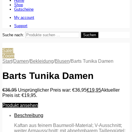
Home
Shop
Gutscheine
My account
Support
Suche nach:
Suchen
Sale!
Zoom
Start
/
Damen
/
Bekleidung
/
Blusen
/
Barts Tunika Damen
Barts Tunika Damen
€
36,95
Ursprünglicher Preis war: €36,95
€
19,95
Aktueller
Preis ist: €19,95.
Produkt ansehen
Beschreibung
Kaftan aus feinem Baumwoll-Material; V-Ausschnitt;
weiter Armausschnitt; mit abnehmbarem Taillengürtel;