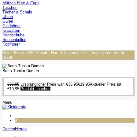
Mützen Hüte & Caps
Taschen
Tücher & Schals
Uhren
Gürtel
Geldbörse
Krawatten
Handschuhe
Sonnenbrillen
Kopfhörer
Sale - Bis zu 50% Rabatt - Nur für begrenzte Zeit, solange der Vorrat
reicht
Barts Tunika Damen
€
36,95
Ursprünglicher Preis war: €36,95
€
19,95
Aktueller Preis ist:
€19,95.
Produkt ansehen
Menu
0
Damen
Herren