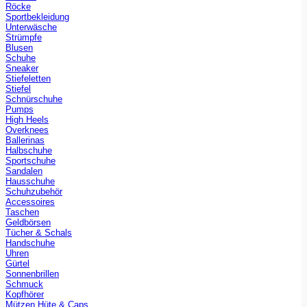
Röcke
Sportbekleidung
Unterwäsche
Strümpfe
Blusen
Schuhe
Sneaker
Stiefeletten
Stiefel
Schnürschuhe
Pumps
High Heels
Overknees
Ballerinas
Halbschuhe
Sportschuhe
Sandalen
Hausschuhe
Schuhzubehör
Accessoires
Taschen
Geldbörsen
Tücher & Schals
Handschuhe
Uhren
Gürtel
Sonnenbrillen
Schmuck
Kopfhörer
Mützen Hüte & Caps