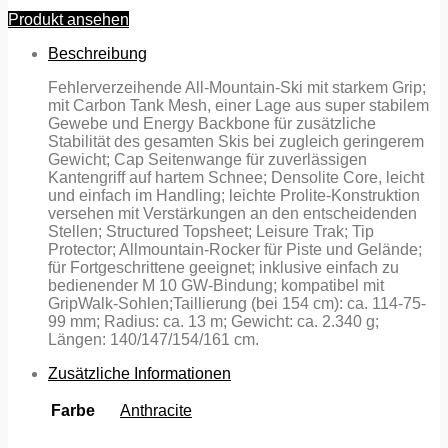
Produkt ansehen
Beschreibung
Fehlerverzeihende All-Mountain-Ski mit starkem Grip;
mit Carbon Tank Mesh, einer Lage aus super stabilem
Gewebe und Energy Backbone für zusätzliche
Stabilität des gesamten Skis bei zugleich geringerem
Gewicht; Cap Seitenwange für zuverlässigen
Kantengriff auf hartem Schnee; Densolite Core, leicht
und einfach im Handling; leichte Prolite-Konstruktion
versehen mit Verstärkungen an den entscheidenden
Stellen; Structured Topsheet; Leisure Trak; Tip
Protector; Allmountain-Rocker für Piste und Gelände;
für Fortgeschrittene geeignet; inklusive einfach zu
bedienender M 10 GW-Bindung; kompatibel mit
GripWalk-Sohlen;Taillierung (bei 154 cm): ca. 114-75-
99 mm; Radius: ca. 13 m; Gewicht: ca. 2.340 g;
Längen: 140/147/154/161 cm.
Zusätzliche Informationen
Farbe
Anthracite