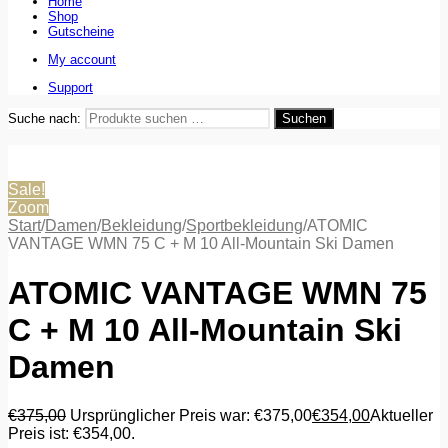
Home
Shop
Gutscheine
My account
Support
Suche nach:
Suchen
Sale!
Zoom
Start
/
Damen
/
Bekleidung
/
Sportbekleidung
/
ATOMIC
VANTAGE WMN 75 C + M 10 All-Mountain Ski Damen
ATOMIC VANTAGE WMN 75
C + M 10 All-Mountain Ski
Damen
€
375,00
Ursprünglicher Preis war: €375,00
€
354,00
Aktueller
Preis ist: €354,00.