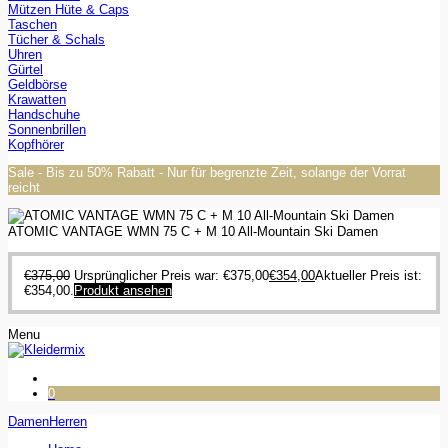
Mützen Hüte & Caps
Taschen
Tücher & Schals
Uhren
Gürtel
Geldbörse
Krawatten
Handschuhe
Sonnenbrillen
Kopfhörer
Sale - Bis zu 50% Rabatt - Nur für begrenzte Zeit, solange der Vorrat
reicht
ATOMIC VANTAGE WMN 75 C + M 10 All-Mountain Ski Damen
€
375,00
Ursprünglicher Preis war: €375,00
€
354,00
Aktueller Preis ist:
€354,00.
Produkt ansehen
Menu
0
Damen
Herren