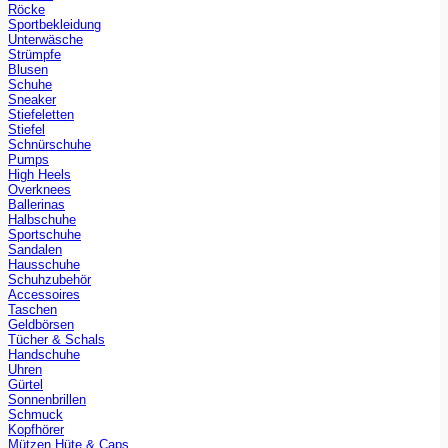
Röcke
Sportbekleidung
Unterwäsche
Strümpfe
Blusen
Schuhe
Sneaker
Stiefeletten
Stiefel
Schnürschuhe
Pumps
High Heels
Overknees
Ballerinas
Halbschuhe
Sportschuhe
Sandalen
Hausschuhe
Schuhzubehör
Accessoires
Taschen
Geldbörsen
Tücher & Schals
Handschuhe
Uhren
Gürtel
Sonnenbrillen
Schmuck
Kopfhörer
Mützen Hüte & Caps