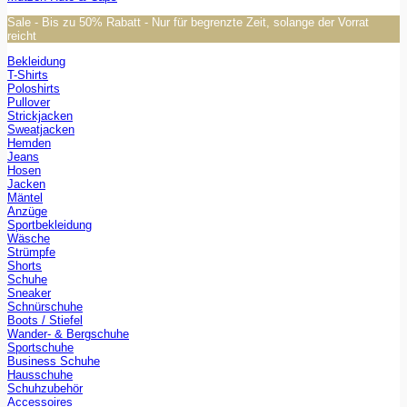
Sale - Bis zu 50% Rabatt - Nur für begrenzte Zeit, solange der Vorrat
reicht
Bekleidung
T-Shirts
Poloshirts
Pullover
Strickjacken
Sweatjacken
Hemden
Jeans
Hosen
Jacken
Mäntel
Anzüge
Sportbekleidung
Wäsche
Strümpfe
Shorts
Schuhe
Sneaker
Schnürschuhe
Boots / Stiefel
Wander- & Bergschuhe
Sportschuhe
Business Schuhe
Hausschuhe
Schuhzubehör
Accessoires