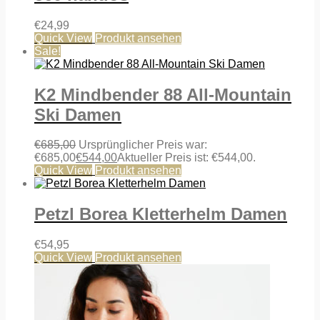
€
24,99
Quick View
Produkt ansehen
Sale!
K2 Mindbender 88 All-Mountain
Ski Damen
€
685,00
Ursprünglicher Preis war:
€685,00
€
544,00
Aktueller Preis ist: €544,00.
Quick View
Produkt ansehen
Petzl Borea Kletterhelm Damen
€
54,95
Quick View
Produkt ansehen