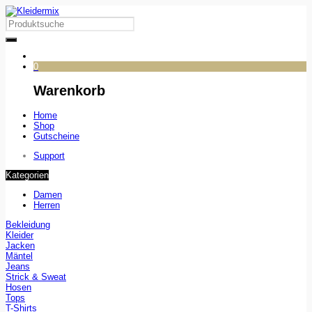
0
Warenkorb
Home
Shop
Gutscheine
Support
Kategorien
Damen
Herren
Bekleidung
Kleider
Jacken
Mäntel
Jeans
Strick & Sweat
Hosen
Tops
T-Shirts