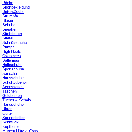
Röcke
Sportbekleidung
Unterwäsche
Strümpfe
Blusen
Schuhe
Sneaker
Stiefeletten
Stiefel
Schnürschuhe
Pumps
High Heels
Overknees
Ballerinas
Halbschuhe
Sportschuhe
Sandalen
Hausschuhe
Schuhzubehör
Accessoires
Taschen
Geldbörsen
Tücher & Schals
Handschuhe
Uhren
Gürtel
Sonnenbrillen
Schmuck
Kopfhörer
Mützen Hüte & Caps