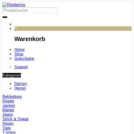
0
Warenkorb
Home
Shop
Gutscheine
Support
Kategorien
Damen
Herren
Bekleidung
Kleider
Jacken
Mäntel
Jeans
Strick & Sweat
Hosen
Tops
T-Shirts