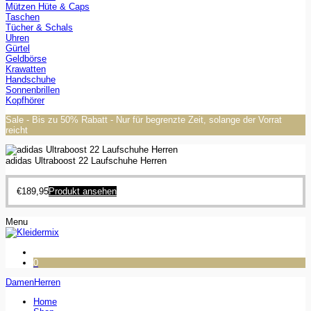
Mützen Hüte & Caps
Taschen
Tücher & Schals
Uhren
Gürtel
Geldbörse
Krawatten
Handschuhe
Sonnenbrillen
Kopfhörer
Sale - Bis zu 50% Rabatt - Nur für begrenzte Zeit, solange der Vorrat
reicht
adidas Ultraboost 22 Laufschuhe Herren
€
189,95
Produkt ansehen
Menu
0
Damen
Herren
Home