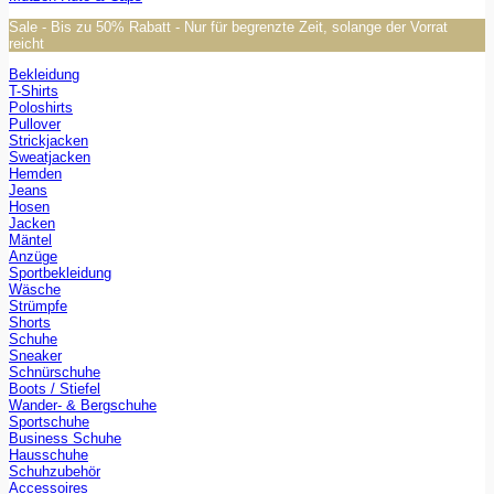
Sale - Bis zu 50% Rabatt - Nur für begrenzte Zeit, solange der Vorrat
reicht
Bekleidung
T-Shirts
Poloshirts
Pullover
Strickjacken
Sweatjacken
Hemden
Jeans
Hosen
Jacken
Mäntel
Anzüge
Sportbekleidung
Wäsche
Strümpfe
Shorts
Schuhe
Sneaker
Schnürschuhe
Boots / Stiefel
Wander- & Bergschuhe
Sportschuhe
Business Schuhe
Hausschuhe
Schuhzubehör
Accessoires