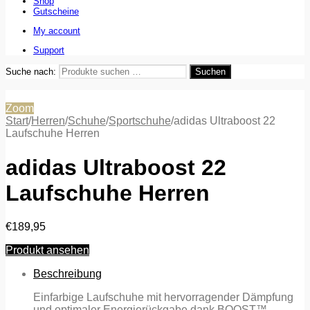
Shop
Gutscheine
My account
Support
Suche nach:
Suchen
Zoom
Start
/
Herren
/
Schuhe
/
Sportschuhe
/
adidas Ultraboost 22
Laufschuhe Herren
adidas Ultraboost 22
Laufschuhe Herren
€
189,95
Produkt ansehen
Beschreibung
Einfarbige Laufschuhe mit hervorragender Dämpfung
und optimaler Energierückgabe dank BOOST™-