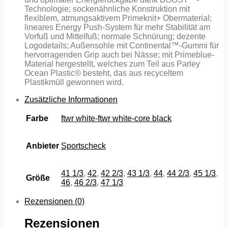
Technologie; sockenähnliche Konstruktion mit
flexiblem, atmungsaktivem Primeknit+ Obermaterial;
lineares Energy Push-System für mehr Stabilität am
Vorfuß und Mittelfuß; normale Schnürung; dezente
Logodetails; Außensohle mit Continental™-Gummi für
hervorragenden Grip auch bei Nässe; mit Primeblue-
Material hergestellt, welches zum Teil aus Parley
Ocean Plastic® besteht, das aus recyceltem
Plastikmüll gewonnen wird.
Zusätzliche Informationen
Farbe
ftwr white-ftwr white-core black
Anbieter
Sportscheck
41 1/3
,
42
,
42 2/3
,
43 1/3
,
44
,
44 2/3
,
45 1/3
,
Größe
46
,
46 2/3
,
47 1/3
Rezensionen (0)
Rezensionen