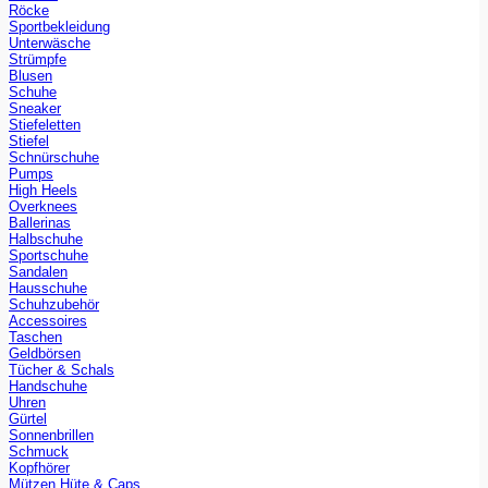
Röcke
Sportbekleidung
Unterwäsche
Strümpfe
Blusen
Schuhe
Sneaker
Stiefeletten
Stiefel
Schnürschuhe
Pumps
High Heels
Overknees
Ballerinas
Halbschuhe
Sportschuhe
Sandalen
Hausschuhe
Schuhzubehör
Accessoires
Taschen
Geldbörsen
Tücher & Schals
Handschuhe
Uhren
Gürtel
Sonnenbrillen
Schmuck
Kopfhörer
Mützen Hüte & Caps