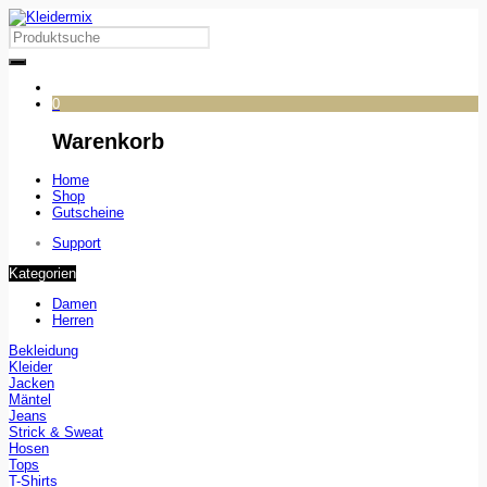
0
Warenkorb
Home
Shop
Gutscheine
Support
Kategorien
Damen
Herren
Bekleidung
Kleider
Jacken
Mäntel
Jeans
Strick & Sweat
Hosen
Tops
T-Shirts