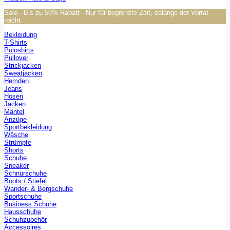
Sale - Bis zu 50% Rabatt - Nur für begrenzte Zeit, solange der Vorrat
reicht
Bekleidung
T-Shirts
Poloshirts
Pullover
Strickjacken
Sweatjacken
Hemden
Jeans
Hosen
Jacken
Mäntel
Anzüge
Sportbekleidung
Wäsche
Strümpfe
Shorts
Schuhe
Sneaker
Schnürschuhe
Boots / Stiefel
Wander- & Bergschuhe
Sportschuhe
Business Schuhe
Hausschuhe
Schuhzubehör
Accessoires