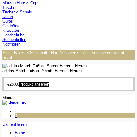
Mützen Hüte & Caps
Taschen
Tücher & Schals
Uhren
Gürtel
Geldbörse
Krawatten
Handschuhe
Sonnenbrillen
Kopfhörer
Sale - Bis zu 50% Rabatt - Nur für begrenzte Zeit, solange der Vorrat
reicht
adidas Match Fußball Shorts Herren - Herren
€
28,00
Produkt ansehen
Menu
0
Damen
Herren
Home