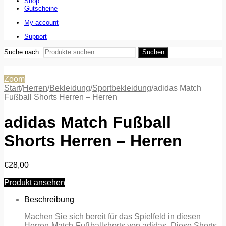
Shop
Gutscheine
My account
Support
Suche nach:
Suchen
Zoom
Start
/
Herren
/
Bekleidung
/
Sportbekleidung
/
adidas Match
Fußball Shorts Herren – Herren
adidas Match Fußball
Shorts Herren – Herren
€
28,00
Produkt ansehen
Beschreibung
Machen Sie sich bereit für das Spielfeld in diesen
Herren-Match-Fußballshorts von adidas. Diese Shorts