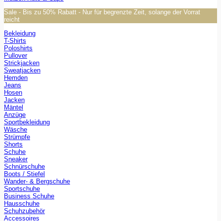
Sale - Bis zu 50% Rabatt - Nur für begrenzte Zeit, solange der Vorrat
reicht
Bekleidung
T-Shirts
Poloshirts
Pullover
Strickjacken
Sweatjacken
Hemden
Jeans
Hosen
Jacken
Mäntel
Anzüge
Sportbekleidung
Wäsche
Strümpfe
Shorts
Schuhe
Sneaker
Schnürschuhe
Boots / Stiefel
Wander- & Bergschuhe
Sportschuhe
Business Schuhe
Hausschuhe
Schuhzubehör
Accessoires