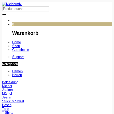
0
Warenkorb
Home
Shop
Gutscheine
Support
Kategorien
Damen
Herren
Bekleidung
Kleider
Jacken
Mäntel
Jeans
Strick & Sweat
Hosen
Tops
T-Shirts