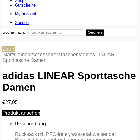
Shop
Gutscheine
My account
Support
Suche nach:
Suchen
Zoom
Start
/
Damen
/
Accessoires
/
Taschen
/
adidas LINEAR
Sporttasche Damen
adidas LINEAR Sporttasche
Damen
€
27,95
Produkt ansehen
Beschreibung
Rucksack mit PFC-freier, wasserabweisender
Beschichtung; großer Logoprint; geräumiges