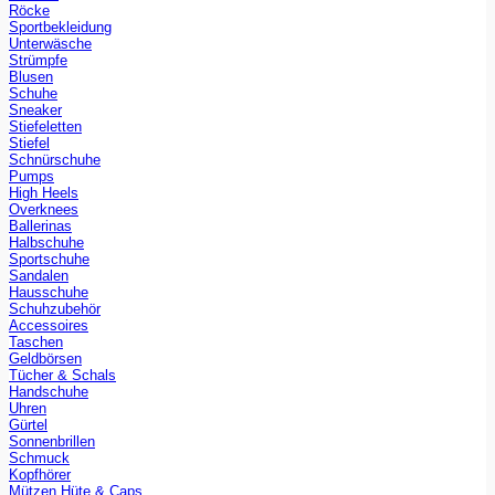
Röcke
Sportbekleidung
Unterwäsche
Strümpfe
Blusen
Schuhe
Sneaker
Stiefeletten
Stiefel
Schnürschuhe
Pumps
High Heels
Overknees
Ballerinas
Halbschuhe
Sportschuhe
Sandalen
Hausschuhe
Schuhzubehör
Accessoires
Taschen
Geldbörsen
Tücher & Schals
Handschuhe
Uhren
Gürtel
Sonnenbrillen
Schmuck
Kopfhörer
Mützen Hüte & Caps