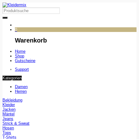
0
Warenkorb
Home
Shop
Gutscheine
Support
Kategorien
Damen
Herren
Bekleidung
Kleider
Jacken
Mäntel
Jeans
Strick & Sweat
Hosen
Tops
T-Shirts