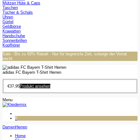
Mützen Hüte & Caps
Taschen
Tücher & Schals
Uhren
Gürtel
Geldbörse
Krawatten
Handschuhe
Sonnenbrillen
Kopfhörer
Sale - Bis zu 50% Rabatt - Nur für begrenzte Zeit, solange der Vorrat
reicht
adidas FC Bayern T-Shirt Herren
€
37,95
Produkt ansehen
Menu
0
Damen
Herren
Home