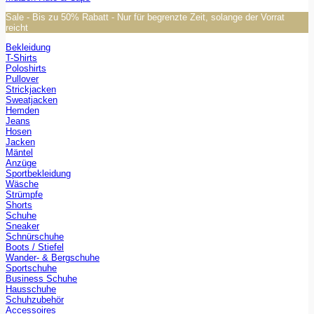
Sale - Bis zu 50% Rabatt - Nur für begrenzte Zeit, solange der Vorrat
reicht
Bekleidung
T-Shirts
Poloshirts
Pullover
Strickjacken
Sweatjacken
Hemden
Jeans
Hosen
Jacken
Mäntel
Anzüge
Sportbekleidung
Wäsche
Strümpfe
Shorts
Schuhe
Sneaker
Schnürschuhe
Boots / Stiefel
Wander- & Bergschuhe
Sportschuhe
Business Schuhe
Hausschuhe
Schuhzubehör
Accessoires