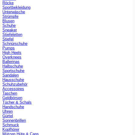
Röcke
Sportbekleidung
Unterwäsche
Strümpfe
Blusen
Schuhe
Sneaker
Stiefeletten
Stiefel
Schnürschuhe
Pumps
High Heels
Overknees
Ballerinas
Halbschuhe
Sportschuhe
Sandalen
Hausschuhe
Schuhzubehör
Accessoires
Taschen
Geldbörsen
Tücher & Schals
Handschuhe
Uhren
Gürtel
Sonnenbrillen
Schmuck
Kopfhörer
Mützen Hüte & Caps