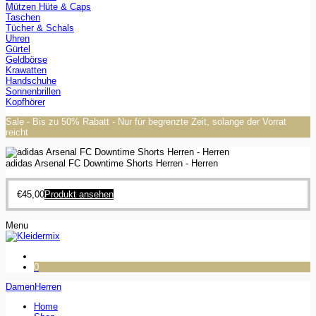
Mützen Hüte & Caps
Taschen
Tücher & Schals
Uhren
Gürtel
Geldbörse
Krawatten
Handschuhe
Sonnenbrillen
Kopfhörer
Sale - Bis zu 50% Rabatt - Nur für begrenzte Zeit, solange der Vorrat
reicht
adidas Arsenal FC Downtime Shorts Herren - Herren
€
45,00
Produkt ansehen
Menu
0
Damen
Herren
Home