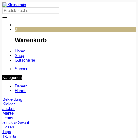
0
Warenkorb
Home
Shop
Gutscheine
Support
Kategorien
Damen
Herren
Bekleidung
Kleider
Jacken
Mäntel
Jeans
Strick & Sweat
Hosen
Tops
T-Shirts