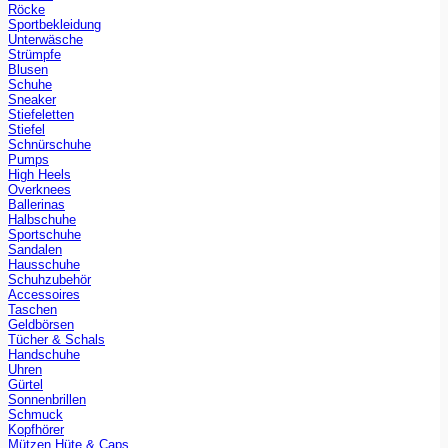
Röcke
Sportbekleidung
Unterwäsche
Strümpfe
Blusen
Schuhe
Sneaker
Stiefeletten
Stiefel
Schnürschuhe
Pumps
High Heels
Overknees
Ballerinas
Halbschuhe
Sportschuhe
Sandalen
Hausschuhe
Schuhzubehör
Accessoires
Taschen
Geldbörsen
Tücher & Schals
Handschuhe
Uhren
Gürtel
Sonnenbrillen
Schmuck
Kopfhörer
Mützen Hüte & Caps