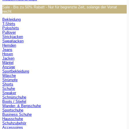
Sale - Bis zu 50% Rabatt - Nur für begrenzte Zeit, solange der Vorrat
reicht
Bekleidung
T-Shirts
Poloshirts
Pullover
Strickjacken
Sweatjacken
Hemden
Jeans
Hosen
Jacken
Mäntel
Anzüge
Sportbekleidung
Wäsche
Strümpfe
Shorts
Schuhe
Sneaker
Schnürschuhe
Boots / Stiefel
Wander- & Bergschuhe
Sportschuhe
Business Schuhe
Hausschuhe
Schuhzubehör
Accessoires