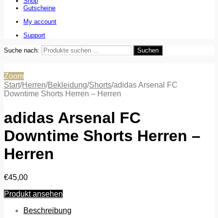
Shop
Gutscheine
My account
Support
Suche nach:
Suchen
Zoom
Start
/
Herren
/
Bekleidung
/
Shorts
/
adidas Arsenal FC
Downtime Shorts Herren – Herren
adidas Arsenal FC
Downtime Shorts Herren –
Herren
€
45,00
Produkt ansehen
Beschreibung