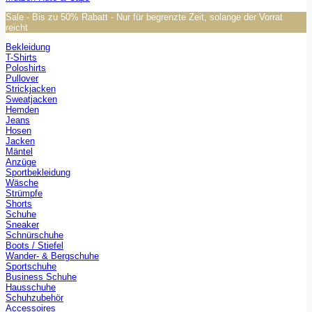
Sale - Bis zu 50% Rabatt - Nur für begrenzte Zeit, solange der Vorrat
reicht
Bekleidung
T-Shirts
Poloshirts
Pullover
Strickjacken
Sweatjacken
Hemden
Jeans
Hosen
Jacken
Mäntel
Anzüge
Sportbekleidung
Wäsche
Strümpfe
Shorts
Schuhe
Sneaker
Schnürschuhe
Boots / Stiefel
Wander- & Bergschuhe
Sportschuhe
Business Schuhe
Hausschuhe
Schuhzubehör
Accessoires