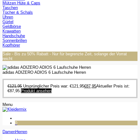
Mützen Hüte & Caps
Taschen
Tücher & Schals
Uhren
Gürtel
Geldbörse
Krawatten
Handschuhe
Sonnenbrillen
Kopfhörer
Sale - Bis zu 50% Rabatt - Nur für begrenzte Zeit, solange der Vorrat
reicht
adidas ADIZERO ADIOS 6 Laufschuhe Herren
€
121,95
Ursprünglicher Preis war: €121,95
€
87,95
Aktueller Preis ist:
€87,95.
Produkt ansehen
Menu
0
Damen
Herren