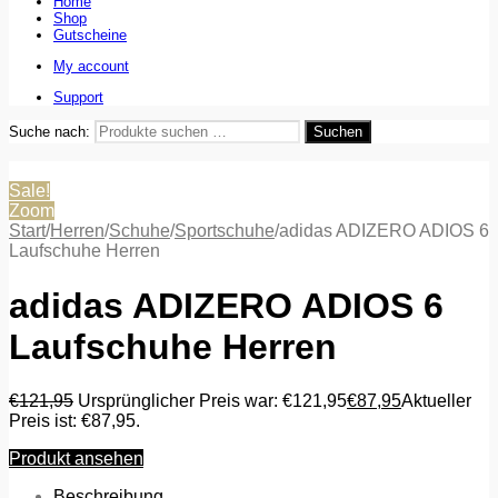
Home
Shop
Gutscheine
My account
Support
Suche nach:
Suchen
Sale!
Zoom
Start
/
Herren
/
Schuhe
/
Sportschuhe
/
adidas ADIZERO ADIOS 6
Laufschuhe Herren
adidas ADIZERO ADIOS 6
Laufschuhe Herren
€
121,95
Ursprünglicher Preis war: €121,95
€
87,95
Aktueller
Preis ist: €87,95.
Produkt ansehen
Beschreibung