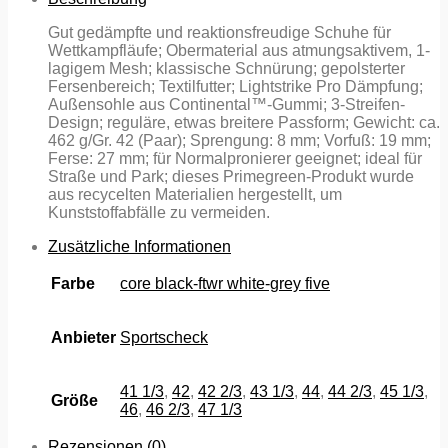
Gut gedämpfte und reaktionsfreudige Schuhe für
Wettkampfläufe; Obermaterial aus atmungsaktivem, 1-
lagigem Mesh; klassische Schnürung; gepolsterter
Fersenbereich; Textilfutter; Lightstrike Pro Dämpfung;
Außensohle aus Continental™-Gummi; 3-Streifen-
Design; reguläre, etwas breitere Passform; Gewicht: ca.
462 g/Gr. 42 (Paar); Sprengung: 8 mm; Vorfuß: 19 mm;
Ferse: 27 mm; für Normalpronierer geeignet; ideal für
Straße und Park; dieses Primegreen-Produkt wurde
aus recycelten Materialien hergestellt, um
Kunststoffabfälle zu vermeiden.
Zusätzliche Informationen
Farbe
core black-ftwr white-grey five
Anbieter
Sportscheck
41 1/3
,
42
,
42 2/3
,
43 1/3
,
44
,
44 2/3
,
45 1/3
,
Größe
46
,
46 2/3
,
47 1/3
Rezensionen (0)