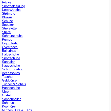
Röcke
Sportbekleidung
Unterwäsche
Strümpfe
Blusen
Schuhe
Sneaker
Stiefeletten
Stiefel
Schnürschuhe
Pumps
High Heels
Overknees
Ballerinas
Halbschuhe
Sportschuhe
Sandalen
Hausschuhe
Schuhzubehör
Accessoires
Taschen
Geldbörsen
Tücher & Schals
Handschuhe
Uhren
Gürtel
Sonnenbrillen
Schmuck
Kopfhörer
Mützen Hüte & Caps