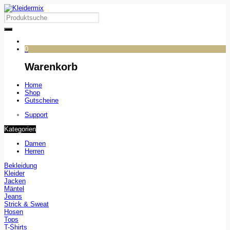
0
Warenkorb
Home
Shop
Gutscheine
Support
Kategorien
Damen
Herren
Bekleidung
Kleider
Jacken
Mäntel
Jeans
Strick & Sweat
Hosen
Tops
T-Shirts