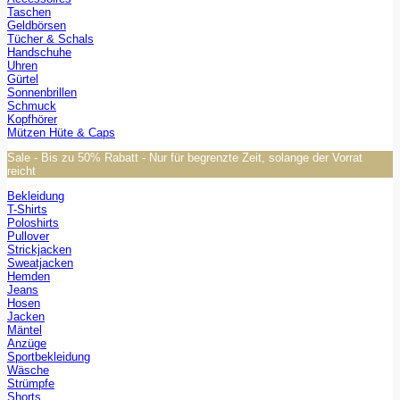
Taschen
Geldbörsen
Tücher & Schals
Handschuhe
Uhren
Gürtel
Sonnenbrillen
Schmuck
Kopfhörer
Mützen Hüte & Caps
Sale - Bis zu 50% Rabatt - Nur für begrenzte Zeit, solange der Vorrat
reicht
Bekleidung
T-Shirts
Poloshirts
Pullover
Strickjacken
Sweatjacken
Hemden
Jeans
Hosen
Jacken
Mäntel
Anzüge
Sportbekleidung
Wäsche
Strümpfe
Shorts