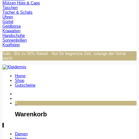
Mützen Hüte & Caps
Taschen
Tücher & Schals
Uhren
Gürtel
Geldbörse
Krawatten
Handschuhe
Sonnenbrillen
Kopfhörer
Sale - Bis zu 50% Rabatt - Nur für begrenzte Zeit, solange der Vorrat
reicht
Home
Shop
Gutscheine
0
Warenkorb
Damen
Herren