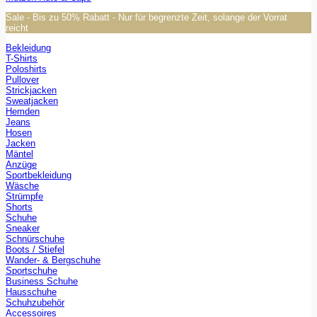
Sale - Bis zu 50% Rabatt - Nur für begrenzte Zeit, solange der Vorrat
reicht
Bekleidung
T-Shirts
Poloshirts
Pullover
Strickjacken
Sweatjacken
Hemden
Jeans
Hosen
Jacken
Mäntel
Anzüge
Sportbekleidung
Wäsche
Strümpfe
Shorts
Schuhe
Sneaker
Schnürschuhe
Boots / Stiefel
Wander- & Bergschuhe
Sportschuhe
Business Schuhe
Hausschuhe
Schuhzubehör
Accessoires