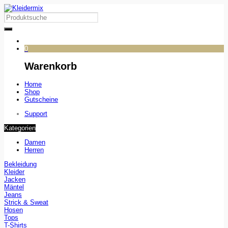
0
Warenkorb
Home
Shop
Gutscheine
Support
Kategorien
Damen
Herren
Bekleidung
Kleider
Jacken
Mäntel
Jeans
Strick & Sweat
Hosen
Tops
T-Shirts