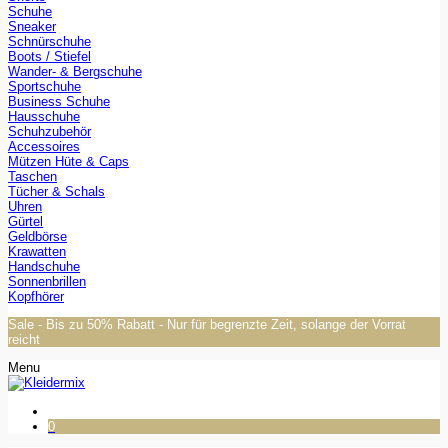
Schuhe
Sneaker
Schnürschuhe
Boots / Stiefel
Wander- & Bergschuhe
Sportschuhe
Business Schuhe
Hausschuhe
Schuhzubehör
Accessoires
Mützen Hüte & Caps
Taschen
Tücher & Schals
Uhren
Gürtel
Geldbörse
Krawatten
Handschuhe
Sonnenbrillen
Kopfhörer
Sale - Bis zu 50% Rabatt - Nur für begrenzte Zeit, solange der Vorrat
reicht
Menu
0