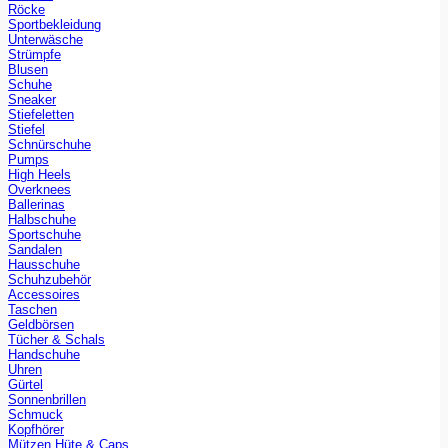
Röcke
Sportbekleidung
Unterwäsche
Strümpfe
Blusen
Schuhe
Sneaker
Stiefeletten
Stiefel
Schnürschuhe
Pumps
High Heels
Overknees
Ballerinas
Halbschuhe
Sportschuhe
Sandalen
Hausschuhe
Schuhzubehör
Accessoires
Taschen
Geldbörsen
Tücher & Schals
Handschuhe
Uhren
Gürtel
Sonnenbrillen
Schmuck
Kopfhörer
Mützen Hüte & Caps